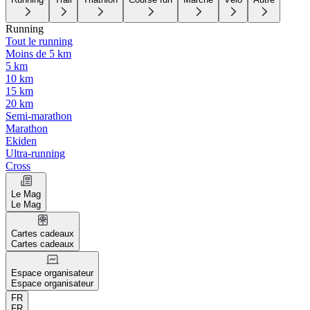
Running
Tout le running
Moins de 5 km
5 km
10 km
15 km
20 km
Semi-marathon
Marathon
Ekiden
Ultra-running
Cross
Le Mag
Le Mag
Cartes cadeaux
Cartes cadeaux
Espace organisateur
Espace organisateur
FR
FR