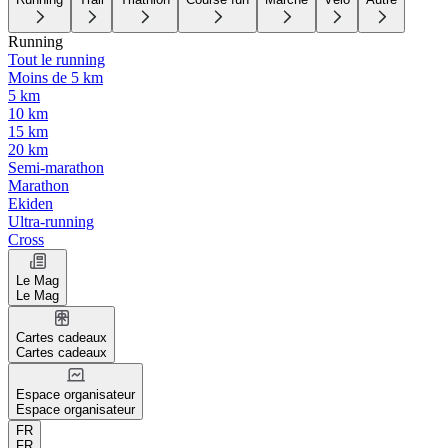
Running
Tout le running
Moins de 5 km
5 km
10 km
15 km
20 km
Semi-marathon
Marathon
Ekiden
Ultra-running
Cross
Le Mag
Le Mag
Cartes cadeaux
Cartes cadeaux
Espace organisateur
Espace organisateur
FR
FR