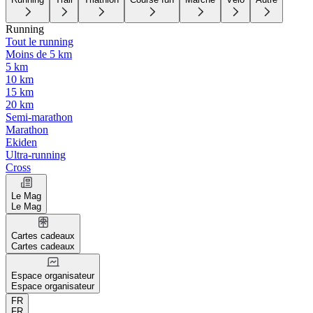
Running
Tout le running
Moins de 5 km
5 km
10 km
15 km
20 km
Semi-marathon
Marathon
Ekiden
Ultra-running
Cross
Le Mag
Le Mag
Cartes cadeaux
Cartes cadeaux
Espace organisateur
Espace organisateur
FR
FR