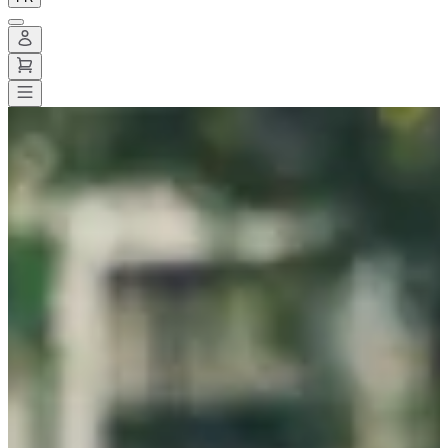
Toutes les courses
>
Running
>
Moins de 5 km
>
Conférences Running
Conférences Running
Course terminée
Enregistrer
Enregistrer
Partager
Partager
Voir toutes les photos
Voir toutes les photos
1 / 3