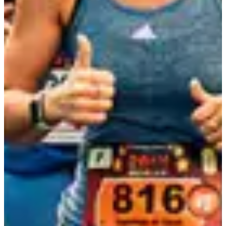
Samedi 17 février 2024
Cœur de Running : prévention, dépistage et enjeux pour cet organe
stratégique dans la performance en endurance.
Samedi 23 mars 2024
Nutrition, compléments alimentaires et prévention des conduites
dopantes.
Samedi 6 avril 2024
L’altitude : nouveau levier pour progresser plus efficacement dans le
Running. Pourquoi ? Comment ? Enjeux dans le trail ?
Samedi 25 mai 2024
Sports croisés et sports portés : des leviers efficaces pour optimiser
ses performances et son entraînement en Running.