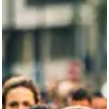
À propos
Courses
Localisation
Organisateur
sept.
7
Date
Samedi 7 septembre 2024
Course terminée
Lieu
Liévin
62 - Pas-de-Calais
Une année de conférences pour progresser ! Les conférences
running traitent de sujets auxquels tous les runners sont confrontés à
un moment ou un autre dans leur pratique, des experts reconnus
interviennent pour t'informer et former aux bonnes pratiques.
Peu importe où tu résides, tu es invité à assister aux Conférences
Running en ligne diffusées en direct ! Les replays de chaque session
sont également mis à disposition pour tous les inscrits.
L'inscription permet d'avoir accès à l'ensemble des conférences pour