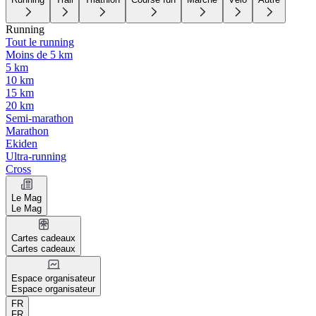
Running
Tout le running
Moins de 5 km
5 km
10 km
15 km
20 km
Semi-marathon
Marathon
Ekiden
Ultra-running
Cross
Le Mag
Le Mag
Cartes cadeaux
Cartes cadeaux
Espace organisateur
Espace organisateur
FR
FR