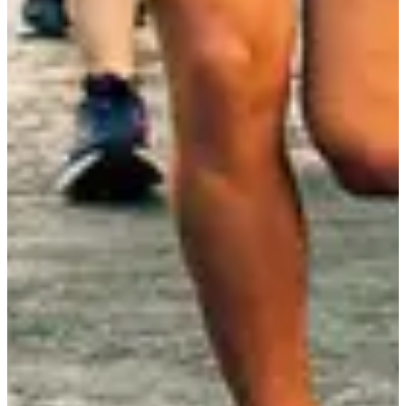
Courses
sam. 7 septembre 2024
Terminé
1 an de Conférences Running
11:00
Running
Moins de 5 km
Inscriptions
50,00 €
·
Les inscriptions sont terminées
Plus d'info
Plus d'info
Organisateur
Voir le site web
Choisir une Course