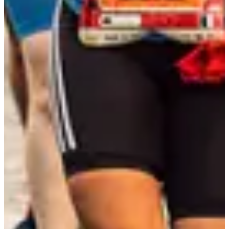
Samedi 15 juin 2024
Reprise de l’entraînement après 50 ans et maintien de son capital
physique en avançant en âge.
Samedi 6 juillet 2024
La dimension mentale de la performance en Running : exemple d’un
autre sport qui utilise cette dimension avec réussite.
Samedi 7 septembre 2024
Running au féminin : les problématiques gynécologiques.
Prévention, adaptations aux différents âges de la vie.
Les conférences ont lieu de 11h à 12h15.