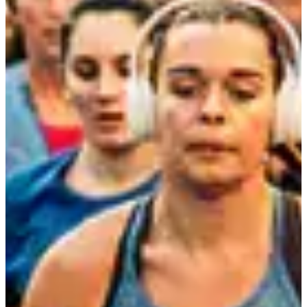
la saison à venir, dont voici le programme :
Samedi 25 novembre 2023
Prévention des blessures dans le Running : focus sur 3 pathologies
fréquentes : périostites, fractures de fatigue, tendinite d’Achille.
Samedi 16 décembre 2023
La relation athlètes – entraîneur : levier essentiel pour progresser en
Running. Comment construire une relation gagnant – gagnant ?
Comment gérer un groupe ?
Samedi 20 janvier 2024
Les allures dans le Running ; de la marche au sprint : comment
construire son propre schéma d’entraînement ? Comment mesurer
ses allures ?