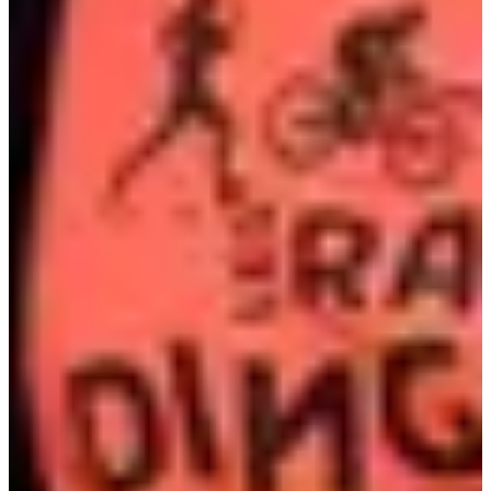
Dates d'inscription
Pas encore communiquées
Plus d'info
Plus d'info
Date à confirmer
Trail BAZAR AVENUE 19 km
19
km
+250
m
08:15
Trail
Trail découverte