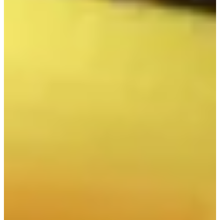
Voir toutes les photos
Voir toutes les photos
1 / 8
À propos
Courses
Localisation
Organisateur
févr.
?
Date
Février 2027
Date à confirmer
Lieu
Cordemais
44 - Loire-Atlantique
1426 participants
en
2026
Courses
février 2027