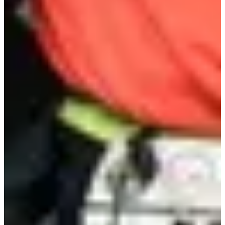
Trail Cormaris Cracks 3 km
3
km
12:00
Trail
Trail découverte