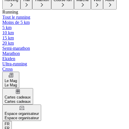
Running
Tout le running
Moins de 5 km
5 km
10 km
15 km
20 km
Semi-marathon
Marathon
Ekiden
Ultra-running
Cross
Le Mag
Le Mag
Cartes cadeaux
Cartes cadeaux
Espace organisateur
Espace organisateur
FR
FR