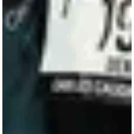
Dates d'inscription
Pas encore communiquées
Plus d'info
Plus d'info
Date à confirmer
Trail INTERSPORT 13 km
13
km
+150
m
23:00
Trail
Trail découverte