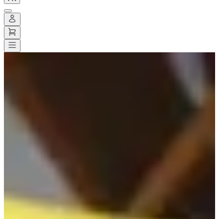
Toutes les courses
>
Trail
>
Trail court
>
Cormaris trail
Cormaris trail
Date à confirmer
Enregistrer
Enregistrer
Partager
Partager
Proposer une modification
Proposer une modification