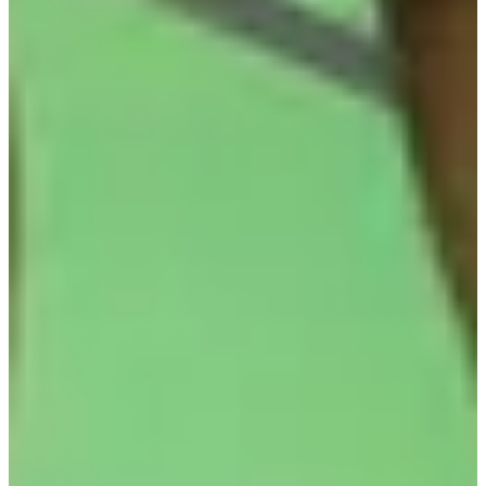
CORMARIS TRIATHLON - ATHLÉTISME
Voir le site web
Voir le compte Instagram
Voir la page Facebook
"Seul on va plus vite, ensemble on va plus loin"
J'ai des informations à jour
J'ai des informations à jour
Choisir une Course
Trail Caudalies 15 km (nocturne)
Date à confirmer
Plus d'info
Plus d'info
Trail CORMARIS PITCHOUNS 1 km
Date à confirmer
Plus d'info
Plus d'info
Trail MELTONIC 31 km
Date à confirmer
Plus d'info
Plus d'info
Trail BAZAR AVENUE 19 km
Date à confirmer
Plus d'info