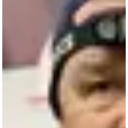
Dates d'inscription
Pas encore communiquées
Plus d'info
Plus d'info
Date à confirmer
Trail CORMARIS PITCHOUNS 1 km
1
km
Trail
Trail découverte