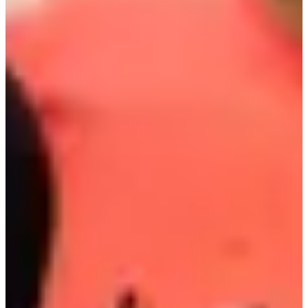
Trail MELTONIC 31 km
31
km
+350
m
08:00
Trail
Trail court