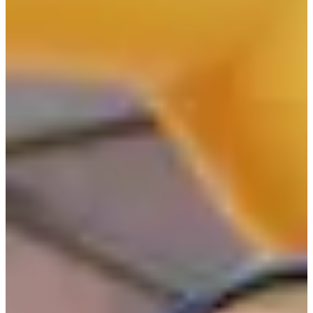
Date à confirmer
Trail Caudalies 15 km (nocturne)
15
km
19:00
Trail
Trail découverte