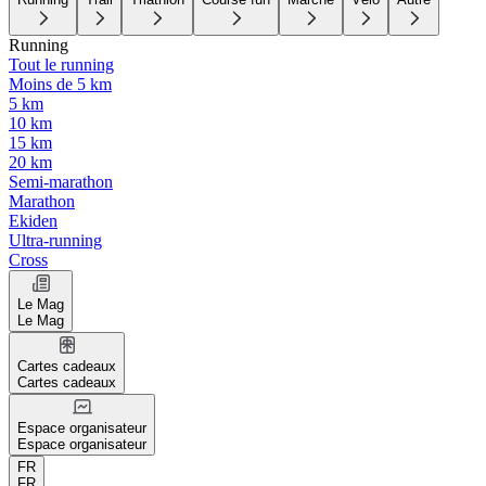
Running
Tout le running
Moins de 5 km
5 km
10 km
15 km
20 km
Semi-marathon
Marathon
Ekiden
Ultra-running
Cross
Le Mag
Le Mag
Cartes cadeaux
Cartes cadeaux
Espace organisateur
Espace organisateur
FR
FR