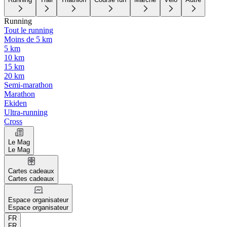
Running
Tout le running
Moins de 5 km
5 km
10 km
15 km
20 km
Semi-marathon
Marathon
Ekiden
Ultra-running
Cross
Le Mag
Le Mag
Cartes cadeaux
Cartes cadeaux
Espace organisateur
Espace organisateur
FR
FR