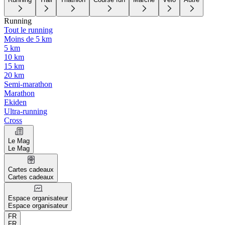
Running
Tout le running
Moins de 5 km
5 km
10 km
15 km
20 km
Semi-marathon
Marathon
Ekiden
Ultra-running
Cross
Le Mag
Le Mag
Cartes cadeaux
Cartes cadeaux
Espace organisateur
Espace organisateur
FR
FR