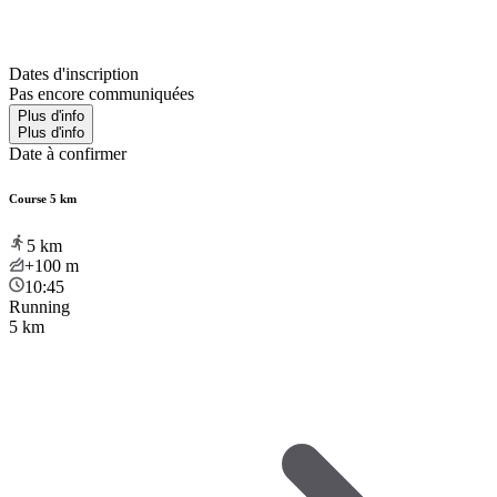
Dates d'inscription
Pas encore communiquées
Plus d'info
Plus d'info
Date à confirmer
Course 5 km
5
km
+100
m
10:45
Running
5 km