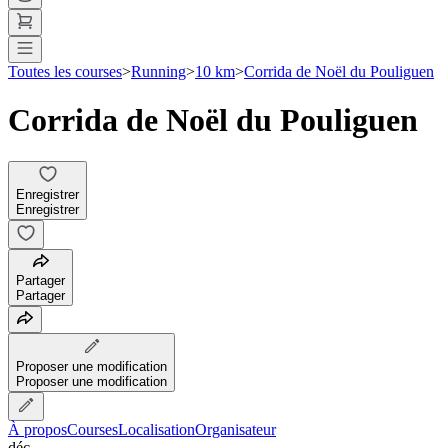
Toutes les courses
>
Running
>
10 km
>
Corrida de Noël du Pouliguen
Corrida de Noël du Pouliguen
Enregistrer
Enregistrer
Partager
Partager
Proposer une modification
Proposer une modification
À propos
Courses
Localisation
Organisateur
déc.