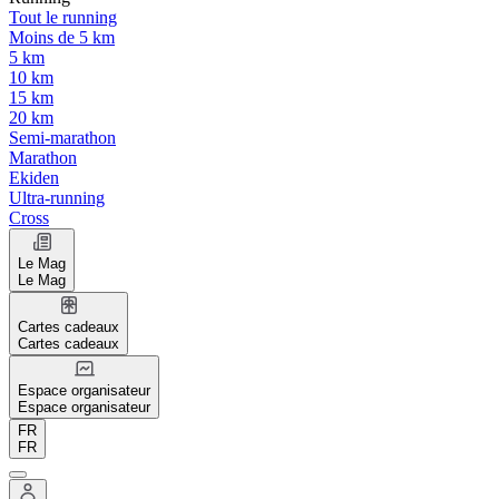
Tout le running
Moins de 5 km
5 km
10 km
15 km
20 km
Semi-marathon
Marathon
Ekiden
Ultra-running
Cross
Le Mag
Le Mag
Cartes cadeaux
Cartes cadeaux
Espace organisateur
Espace organisateur
FR
FR