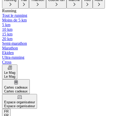
Running
Tout le running
Moins de 5 km
5 km
10 km
15 km
20 km
Semi-marathon
Marathon
Ekiden
Ultra-running
Cross
Le Mag
Le Mag
Cartes cadeaux
Cartes cadeaux
Espace organisateur
Espace organisateur
FR
FR