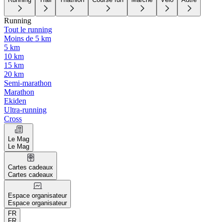
Running
Tout le running
Moins de 5 km
5 km
10 km
15 km
20 km
Semi-marathon
Marathon
Ekiden
Ultra-running
Cross
Le Mag
Le Mag
Cartes cadeaux
Cartes cadeaux
Espace organisateur
Espace organisateur
FR
FR