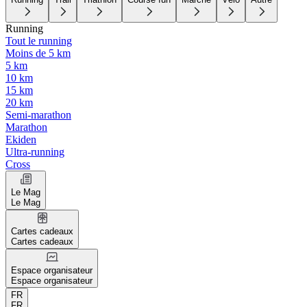
Running
Tout le running
Moins de 5 km
5 km
10 km
15 km
20 km
Semi-marathon
Marathon
Ekiden
Ultra-running
Cross
Le Mag
Le Mag
Cartes cadeaux
Cartes cadeaux
Espace organisateur
Espace organisateur
FR
FR