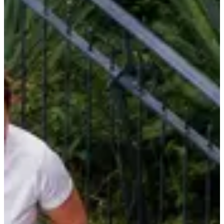
avant le coup d’envoi ;
Un ravito convivial pour refaire la course après l’effort.
Focus parcours :
Huit kilomètres, ça paraît simple sur le papier. Jusqu’au moment où
il faut enchaîner les tours et relancer la machine encore et encore.
Ici, Coureurs bouscule les codes : la ville devient ton terrain
d’aventure, mêlant l'intensité d'une course courte à l'esprit joueur du
trail.
Le format
4 x 2 km
donne du rythme à l’épreuve et transforme
chaque passage en nouveau départ. Pas le temps de s’installer, pas le
temps de calculer. Tu cours, tu relances, tu gères, puis tu
recommences.
L’ambiance, elle, démarre bien avant le premier kilomètre. Entre
l’échauffement en musique et ce rendez-vous en fin de journée, les
Coureurs Misery ont davantage des airs de rassemblement entre
passionnés que de simple course sur route. On vient pour se
challenger, mais aussi pour partager un bon moment dans les rues
nantaises.