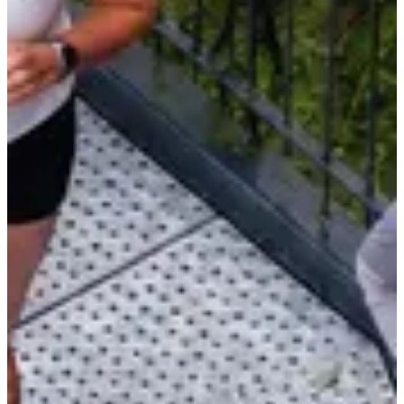
3 (très) bonnes raisons de participer :
Courir gratuitement, parce qu’un bon dossard n’a pas
forcément besoin d’un gros budget ;
Découvrir Nantes autrement grâce à un
trail urbain
aussi
accessible que ludique ;
Terminer la soirée autour d’un ravito chill avec d’autres
mordus de running.
Alors, on se retrouve sur la ligne de départ ?
Résultats :
2026
Courses
juillet 2027