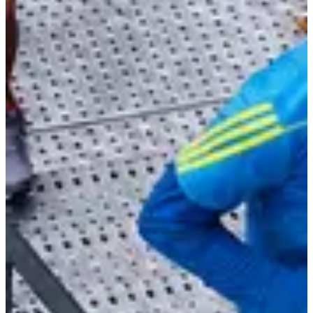
Date à confirmer
4 x 2km (et quelques marches)
8
km
19:00
Trail
Trail découverte