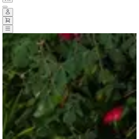
Toutes les courses
>
Trail
>
Trail découverte
>
Coureurs Misery
Coureurs Misery
Date à confirmer
Enregistrer
Enregistrer
Partager
Partager
Voir toutes les photos
Voir toutes les photos
1 / 6