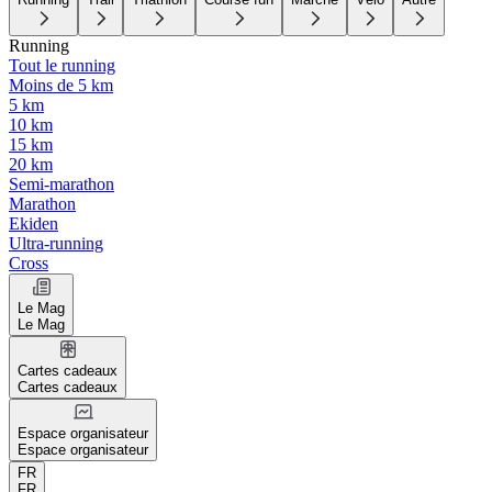
Running
Tout le running
Moins de 5 km
5 km
10 km
15 km
20 km
Semi-marathon
Marathon
Ekiden
Ultra-running
Cross
Le Mag
Le Mag
Cartes cadeaux
Cartes cadeaux
Espace organisateur
Espace organisateur
FR
FR