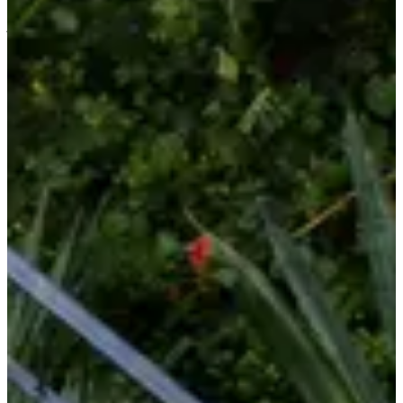
À propos
Courses
Localisation
Sponsors et partenaires
Organisateur
juil.
?
Date
Juillet 2027
Date à confirmer
Lieu
Nantes
44 - Loire-Atlantique
Tu cherches une course où l’ambiance compte autant que le chrono
? Direction Nantes pour les
Coureurs Misery
, un
trail urbain
de 8
km qui transforme la ville en terrain de jeu le temps d’une soirée.
Ce que tu vas trouver sur place :
Une course gratuite accessible à tous ;
Un format dynamique de
4 x 2 km
pour tester les jambes et le
mental ;
Un parcours de
trail urbain
au cœur de Nantes, entre
relances, changements de rythme et surprises du décor ;
Un échauffement musical pour faire monter la température