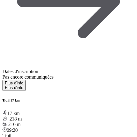
Dates d'inscription
Pas encore communiquées
Plus d'info
Plus d'info
Trail 17 km
17
km
+218
m
-216
m
09:20
Trail