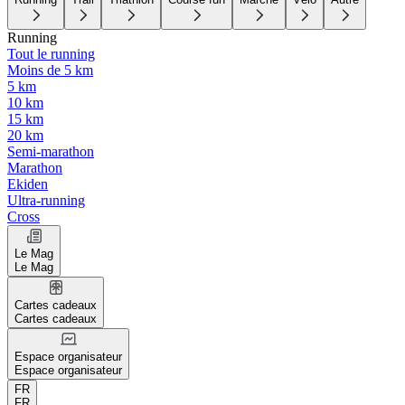
Running
Tout le running
Moins de 5 km
5 km
10 km
15 km
20 km
Semi-marathon
Marathon
Ekiden
Ultra-running
Cross
Le Mag
Le Mag
Cartes cadeaux
Cartes cadeaux
Espace organisateur
Espace organisateur
FR
FR