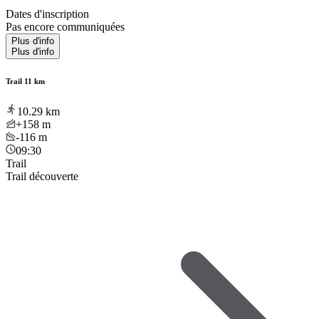
Dates d'inscription
Pas encore communiquées
Plus d'info
Plus d'info
Trail 11 km
10.29
km
+158
m
-116
m
09:30
Trail
Trail découverte