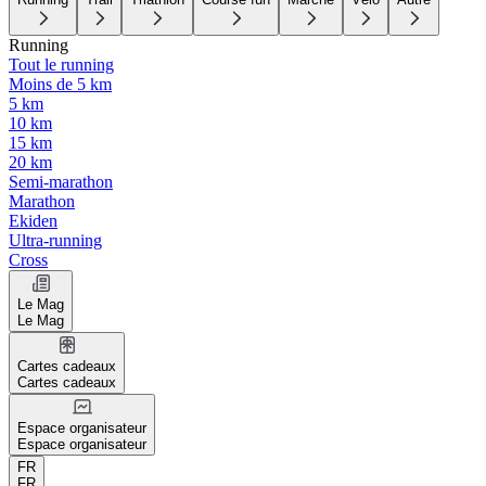
Running
Tout le running
Moins de 5 km
5 km
10 km
15 km
20 km
Semi-marathon
Marathon
Ekiden
Ultra-running
Cross
Le Mag
Le Mag
Cartes cadeaux
Cartes cadeaux
Espace organisateur
Espace organisateur
FR
FR