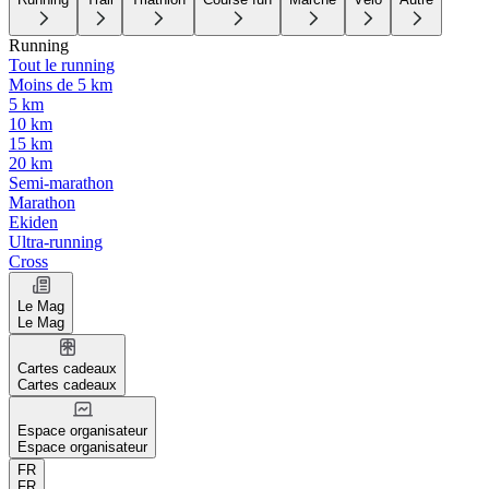
Running
Tout le running
Moins de 5 km
5 km
10 km
15 km
20 km
Semi-marathon
Marathon
Ekiden
Ultra-running
Cross
Le Mag
Le Mag
Cartes cadeaux
Cartes cadeaux
Espace organisateur
Espace organisateur
FR
FR