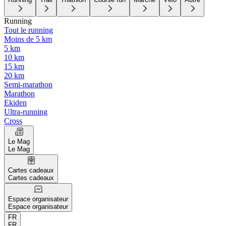
Running
Tout le running
Moins de 5 km
5 km
10 km
15 km
20 km
Semi-marathon
Marathon
Ekiden
Ultra-running
Cross
Le Mag
Le Mag
Cartes cadeaux
Cartes cadeaux
Espace organisateur
Espace organisateur
FR
FR