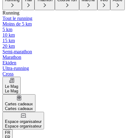
Running
Tout le running
Moins de 5 km
5 km
10 km
15 km
20 km
Semi-marathon
Marathon
Ekiden
Ultra-running
Cross
Le Mag
Le Mag
Cartes cadeaux
Cartes cadeaux
Espace organisateur
Espace organisateur
FR
FR