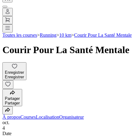
Toutes les courses
>
Running
>
10 km
>
Courir Pour La Santé Mentale
Courir Pour La Santé Mentale
Enregistrer
Enregistrer
Partager
Partager
À propos
Courses
Localisation
Organisateur
oct.
4
Date