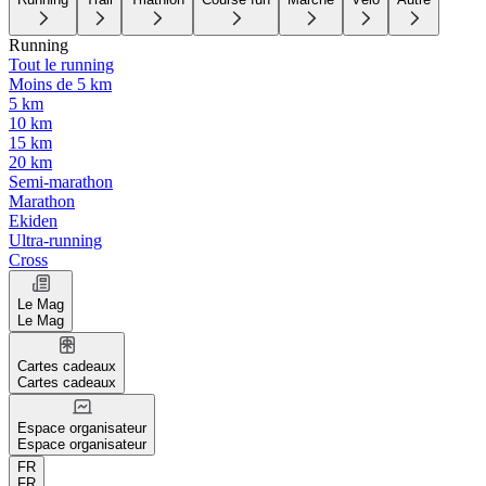
Running
Tout le running
Moins de 5 km
5 km
10 km
15 km
20 km
Semi-marathon
Marathon
Ekiden
Ultra-running
Cross
Le Mag
Le Mag
Cartes cadeaux
Cartes cadeaux
Espace organisateur
Espace organisateur
FR
FR