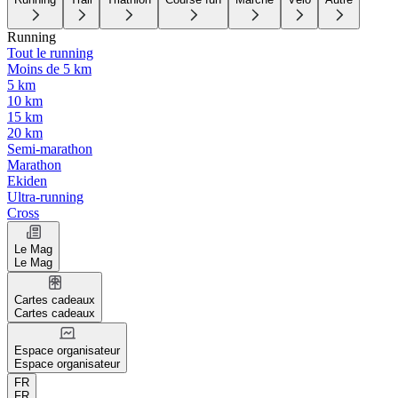
Running
Tout le running
Moins de 5 km
5 km
10 km
15 km
20 km
Semi-marathon
Marathon
Ekiden
Ultra-running
Cross
Le Mag
Le Mag
Cartes cadeaux
Cartes cadeaux
Espace organisateur
Espace organisateur
FR
FR