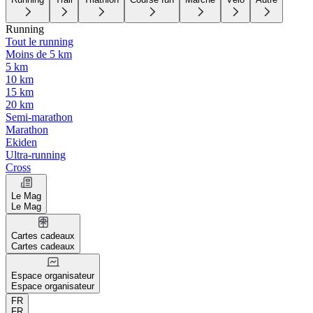
Running
Tout le running
Moins de 5 km
5 km
10 km
15 km
20 km
Semi-marathon
Marathon
Ekiden
Ultra-running
Cross
Le Mag
Le Mag
Cartes cadeaux
Cartes cadeaux
Espace organisateur
Espace organisateur
FR
FR