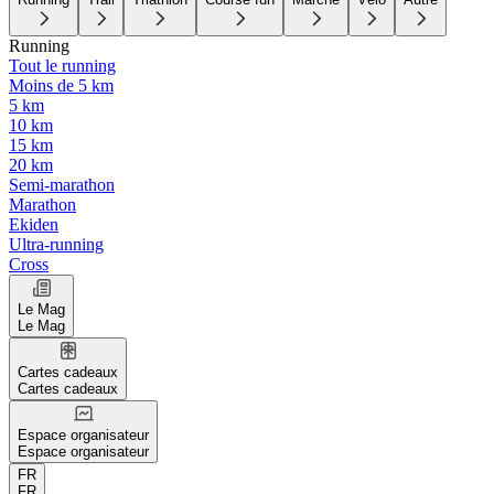
Running
Tout le running
Moins de 5 km
5 km
10 km
15 km
20 km
Semi-marathon
Marathon
Ekiden
Ultra-running
Cross
Le Mag
Le Mag
Cartes cadeaux
Cartes cadeaux
Espace organisateur
Espace organisateur
FR
FR