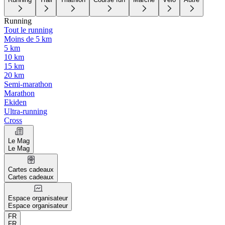
Running
Tout le running
Moins de 5 km
5 km
10 km
15 km
20 km
Semi-marathon
Marathon
Ekiden
Ultra-running
Cross
Le Mag
Le Mag
Cartes cadeaux
Cartes cadeaux
Espace organisateur
Espace organisateur
FR
FR