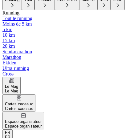
Running
Tout le running
Moins de 5 km
5 km
10 km
15 km
20 km
Semi-marathon
Marathon
Ekiden
Ultra-running
Cross
Le Mag
Le Mag
Cartes cadeaux
Cartes cadeaux
Espace organisateur
Espace organisateur
FR
FR