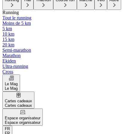
Running
Tout le running
Moins de 5 km
5 km
10 km
15 km
20 km
Semi-marathon
Marathon
Ekiden
Ultra-running
Cross
Le Mag
Le Mag
Cartes cadeaux
Cartes cadeaux
Espace organisateur
Espace organisateur
FR
FR