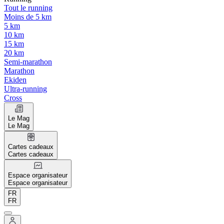
Tout le running
Moins de 5 km
5 km
10 km
15 km
20 km
Semi-marathon
Marathon
Ekiden
Ultra-running
Cross
Le Mag
Le Mag
Cartes cadeaux
Cartes cadeaux
Espace organisateur
Espace organisateur
FR
FR