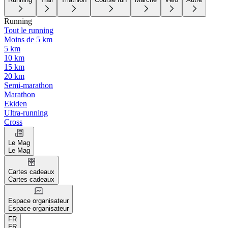
Running
Tout le running
Moins de 5 km
5 km
10 km
15 km
20 km
Semi-marathon
Marathon
Ekiden
Ultra-running
Cross
Le Mag
Le Mag
Cartes cadeaux
Cartes cadeaux
Espace organisateur
Espace organisateur
FR
FR