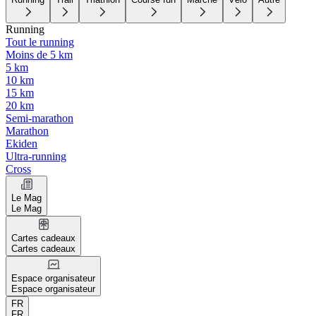
Running
Tout le running
Moins de 5 km
5 km
10 km
15 km
20 km
Semi-marathon
Marathon
Ekiden
Ultra-running
Cross
Le Mag
Le Mag
Cartes cadeaux
Cartes cadeaux
Espace organisateur
Espace organisateur
FR
FR