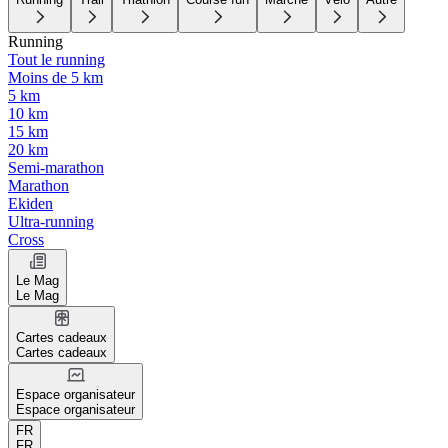
Running
Tout le running
Moins de 5 km
5 km
10 km
15 km
20 km
Semi-marathon
Marathon
Ekiden
Ultra-running
Cross
Le Mag
Le Mag
Cartes cadeaux
Cartes cadeaux
Espace organisateur
Espace organisateur
FR
FR