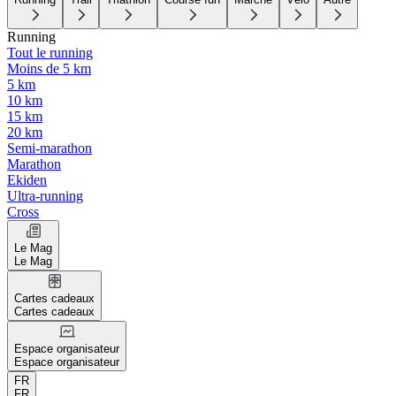
Running
Tout le running
Moins de 5 km
5 km
10 km
15 km
20 km
Semi-marathon
Marathon
Ekiden
Ultra-running
Cross
Le Mag
Le Mag
Cartes cadeaux
Cartes cadeaux
Espace organisateur
Espace organisateur
FR
FR