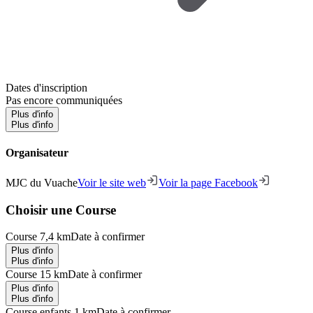
Dates d'inscription
Pas encore communiquées
Plus d'info
Plus d'info
Organisateur
MJC du Vuache
Voir le site web
Voir la page Facebook
Choisir une Course
Course 7,4 km
Date à confirmer
Plus d'info
Plus d'info
Course 15 km
Date à confirmer
Plus d'info
Plus d'info
Course enfants 1 km
Date à confirmer