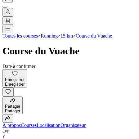
Toutes les courses
>
Running
>
15 km
>
Course du Vuache
Course du Vuache
Date à confirmer
Enregistrer
Enregistrer
Partager
Partager
À propos
Courses
Localisation
Organisateur
avr.
?