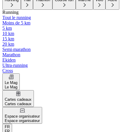
Running
Tout le running
Moins de 5 km
5 km
10 km
15 km
20 km
Semi-marathon
Marathon
Ekiden
Ultra-running
Cross
Le Mag
Le Mag
Cartes cadeaux
Cartes cadeaux
Espace organisateur
Espace organisateur
FR
FR