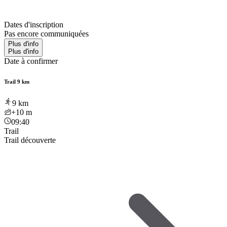
Dates d'inscription
Pas encore communiquées
Plus d'info
Plus d'info
Date à confirmer
Trail 9 km
9
km
+10
m
09:40
Trail
Trail découverte