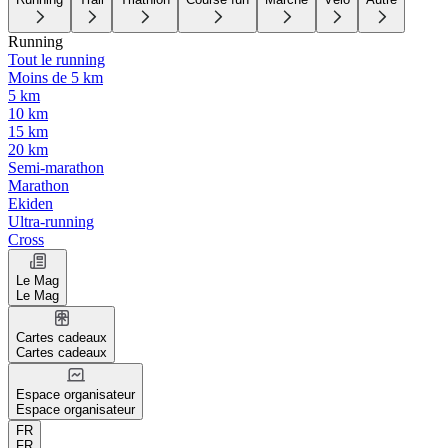
Running
Tout le running
Moins de 5 km
5 km
10 km
15 km
20 km
Semi-marathon
Marathon
Ekiden
Ultra-running
Cross
Le Mag
Le Mag
Cartes cadeaux
Cartes cadeaux
Espace organisateur
Espace organisateur
FR
FR