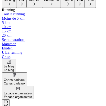
Running
Tout le running
Moins de 5 km
5 km
10 km
15 km
20 km
Semi-marathon
Marathon
Ekiden
Ultra-running
Cross
Le Mag
Le Mag
Cartes cadeaux
Cartes cadeaux
Espace organisateur
Espace organisateur
FR
FR