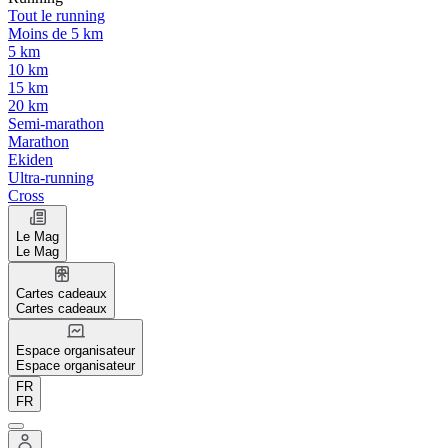
Tout le running
Moins de 5 km
5 km
10 km
15 km
20 km
Semi-marathon
Marathon
Ekiden
Ultra-running
Cross
Le Mag
Le Mag
Cartes cadeaux
Cartes cadeaux
Espace organisateur
Espace organisateur
FR
FR