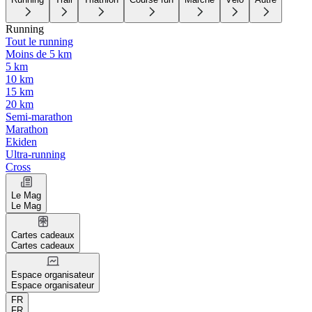
Running
Tout le running
Moins de 5 km
5 km
10 km
15 km
20 km
Semi-marathon
Marathon
Ekiden
Ultra-running
Cross
Le Mag
Le Mag
Cartes cadeaux
Cartes cadeaux
Espace organisateur
Espace organisateur
FR
FR