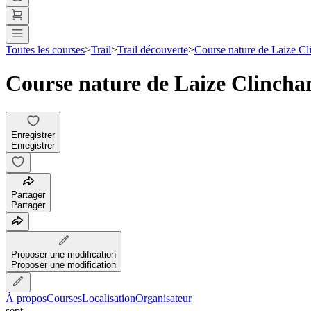
Toutes les courses
>
Trail
>
Trail découverte
>
Course nature de Laize C
Course nature de Laize Clinch
Enregistrer
Enregistrer
Partager
Partager
Proposer une modification
Proposer une modification
À propos
Courses
Localisation
Organisateur
sept.