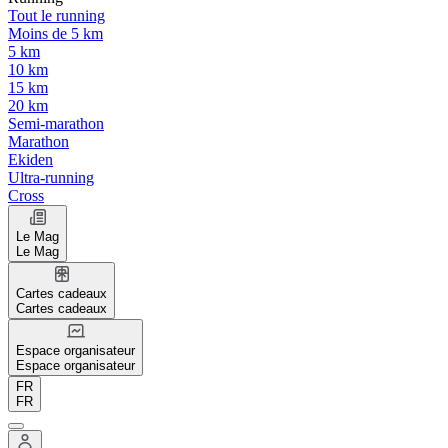
Tout le running
Moins de 5 km
5 km
10 km
15 km
20 km
Semi-marathon
Marathon
Ekiden
Ultra-running
Cross
Le Mag
Le Mag
Cartes cadeaux
Cartes cadeaux
Espace organisateur
Espace organisateur
FR
FR