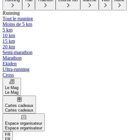
Running
Tout le running
Moins de 5 km
5 km
10 km
15 km
20 km
Semi-marathon
Marathon
Ekiden
Ultra-running
Cross
Le Mag
Le Mag
Cartes cadeaux
Cartes cadeaux
Espace organisateur
Espace organisateur
FR
FR