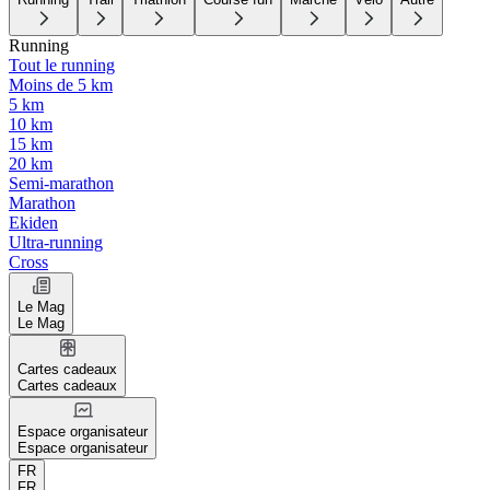
Running
Tout le running
Moins de 5 km
5 km
10 km
15 km
20 km
Semi-marathon
Marathon
Ekiden
Ultra-running
Cross
Le Mag
Le Mag
Cartes cadeaux
Cartes cadeaux
Espace organisateur
Espace organisateur
FR
FR