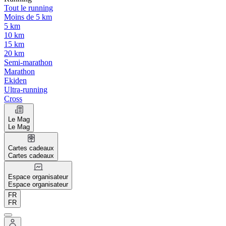
Tout le running
Moins de 5 km
5 km
10 km
15 km
20 km
Semi-marathon
Marathon
Ekiden
Ultra-running
Cross
Le Mag
Le Mag
Cartes cadeaux
Cartes cadeaux
Espace organisateur
Espace organisateur
FR
FR