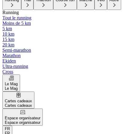
Running
Tout le running
Moins de 5 km
5 km
10 km
15 km
20 km
Semi-marathon
Marathon
Ekiden
Ultra-running
Cross
Le Mag
Le Mag
Cartes cadeaux
Cartes cadeaux
Espace organisateur
Espace organisateur
FR
FR