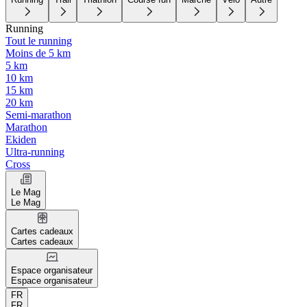
Running
Tout le running
Moins de 5 km
5 km
10 km
15 km
20 km
Semi-marathon
Marathon
Ekiden
Ultra-running
Cross
Le Mag
Le Mag
Cartes cadeaux
Cartes cadeaux
Espace organisateur
Espace organisateur
FR
FR