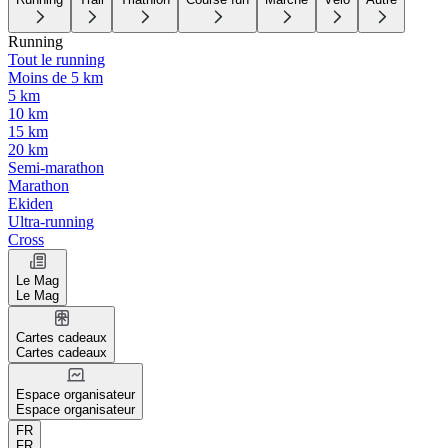
Running
Tout le running
Moins de 5 km
5 km
10 km
15 km
20 km
Semi-marathon
Marathon
Ekiden
Ultra-running
Cross
Le Mag
Le Mag
Cartes cadeaux
Cartes cadeaux
Espace organisateur
Espace organisateur
FR
FR