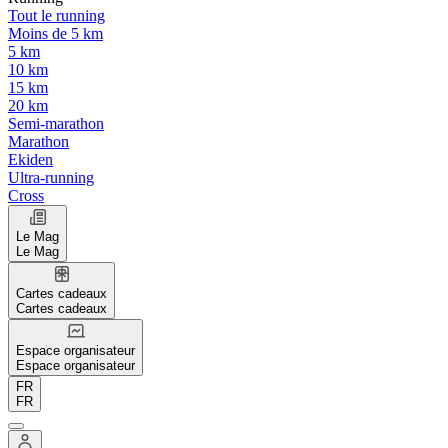
Tout le running
Moins de 5 km
5 km
10 km
15 km
20 km
Semi-marathon
Marathon
Ekiden
Ultra-running
Cross
Le Mag
Le Mag
Cartes cadeaux
Cartes cadeaux
Espace organisateur
Espace organisateur
FR
FR