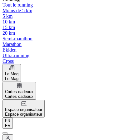
Tout le running
Moins de 5 km
5 km
10 km
15 km
20 km
Semi-marathon
Marathon
Ekiden
Ultra-running
Cross
Le Mag
Le Mag
Cartes cadeaux
Cartes cadeaux
Espace organisateur
Espace organisateur
FR
FR