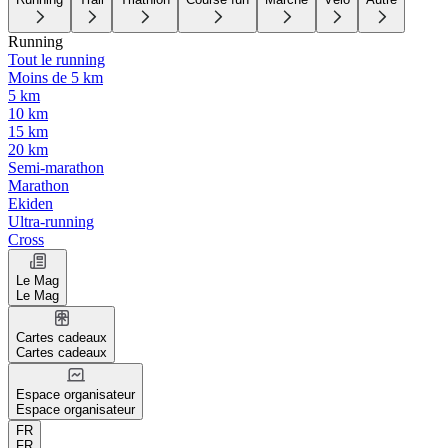
Running
Tout le running
Moins de 5 km
5 km
10 km
15 km
20 km
Semi-marathon
Marathon
Ekiden
Ultra-running
Cross
Le Mag
Le Mag
Cartes cadeaux
Cartes cadeaux
Espace organisateur
Espace organisateur
FR
FR