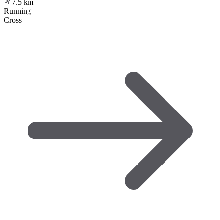
7.5
km
Running
Cross