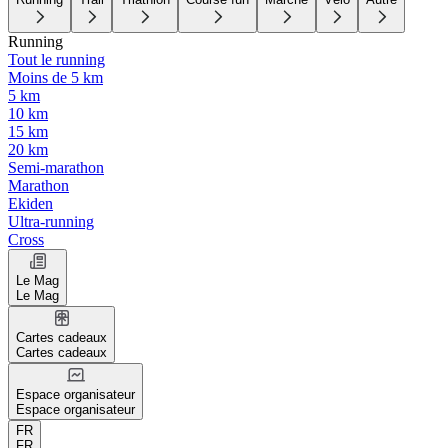
Running
Tout le running
Moins de 5 km
5 km
10 km
15 km
20 km
Semi-marathon
Marathon
Ekiden
Ultra-running
Cross
Le Mag
Le Mag
Cartes cadeaux
Cartes cadeaux
Espace organisateur
Espace organisateur
FR
FR