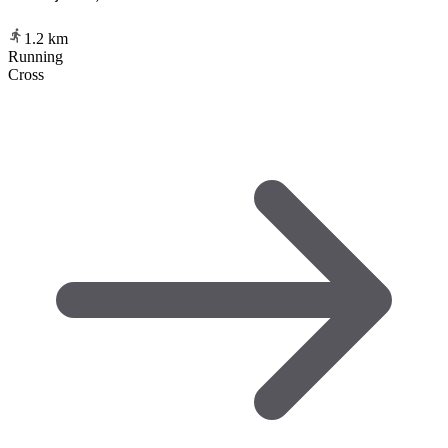
1.2
km
Running
Cross