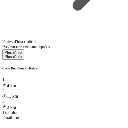
Dates d'inscription
Pas encore communiquées
Plus d'info
Plus d'info
Cross Duathlon S - Relais
1
4
km
2
11
km
3
2
km
Triathlon
Duathlon