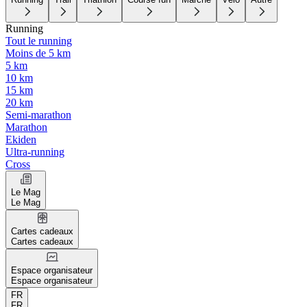
Running
Tout le running
Moins de 5 km
5 km
10 km
15 km
20 km
Semi-marathon
Marathon
Ekiden
Ultra-running
Cross
Le Mag
Le Mag
Cartes cadeaux
Cartes cadeaux
Espace organisateur
Espace organisateur
FR
FR