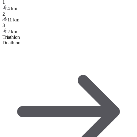
1
4
km
2
11
km
3
2
km
Triathlon
Duathlon