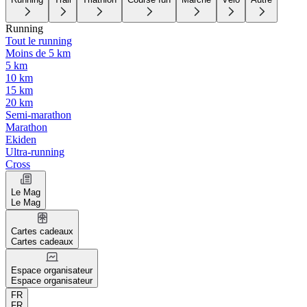
Running
Tout le running
Moins de 5 km
5 km
10 km
15 km
20 km
Semi-marathon
Marathon
Ekiden
Ultra-running
Cross
Le Mag
Le Mag
Cartes cadeaux
Cartes cadeaux
Espace organisateur
Espace organisateur
FR
FR