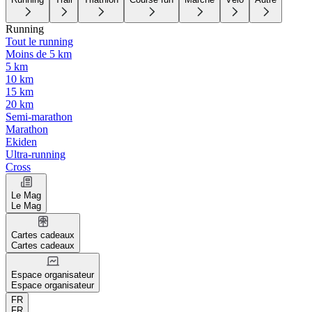
Running
Tout le running
Moins de 5 km
5 km
10 km
15 km
20 km
Semi-marathon
Marathon
Ekiden
Ultra-running
Cross
Le Mag
Le Mag
Cartes cadeaux
Cartes cadeaux
Espace organisateur
Espace organisateur
FR
FR