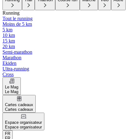
Running
Tout le running
Moins de 5 km
5 km
10 km
15 km
20 km
Semi-marathon
Marathon
Ekiden
Ultra-running
Cross
Le Mag
Le Mag
Cartes cadeaux
Cartes cadeaux
Espace organisateur
Espace organisateur
FR
FR